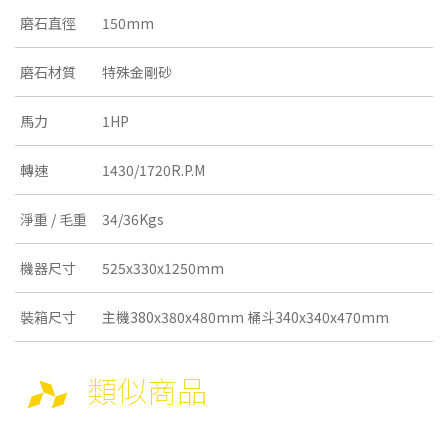
磨石直徑
150mm
磨石材質
特殊金剛砂
馬力
1HP
轉速
1430/1720R.P.M
淨重 / 毛重
34/36Kgs
機器尺寸
525x330x1250mm
裝箱尺寸
主機380x380x480mm 桶斗340x340x470mm
類似商品